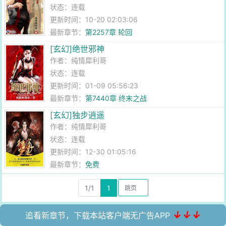
状态：连载
更新时间：10-20 02:03:06
最新章节：
第2257章 轮回
[玄幻]绝世邪神
作者：
纯情犀利哥
状态：连载
更新时间：01-09 05:56:23
最新章节：
第7440章 终末之战
[玄幻]独步逍遥
作者：
纯情犀利哥
状态：连载
更新时间：12-30 01:05:16
最新章节：
免费
1/1
1
↓↓↓
追看新章节，下载本站客户端无广告APP