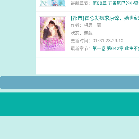
最新章节：
第88章 五条尾巴的小狐
[都市]霍总发疯求原谅，她世
作者：
相思一顾
状态：连载
更新时间：01-31 23:29:10
最新章节：
第一卷 第642章 此生不