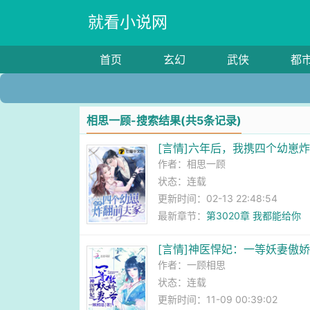
就看小说网
首页
玄幻
武侠
都
相思一顾-搜索结果(共5条记录)
[言情]六年后，我携四个幼崽
作者：
相思一顾
状态：连载
更新时间：02-13 22:48:54
最新章节：
第3020章 我都能给你
[言情]神医悍妃：一等妖妻傲
作者：
一顾相思
状态：连载
更新时间：11-09 00:39:02