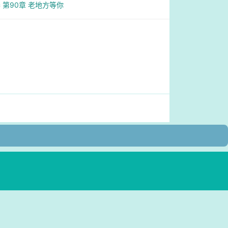
 第90章 老地方等你