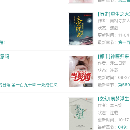
[历史]重生之
作者：
南柯寻梦
状态：连载
更新时间：11-04 0
征程！
最新章节：
第一
剑意吗
[都市]神医归
作者：
浮生日梦
状态：连载
更新时间：09-27 1
的日落 第一百九十章 一死成仁义
最新章节：
第56
[玄幻]夙梦浮生
作者：
本言笑
状态：连载
更新时间：10-17 0
最新章节：
049