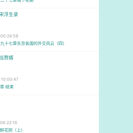
大宋浮生录
人
0:24:58
百九十七章东京各国的外交风云（四）
来当赘婿
0:00:47
0章 结束
6:22:16
：醉花阴（上）