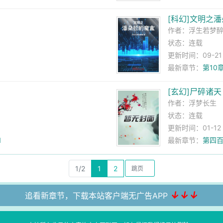
[科幻]文明之
作者：
浮生若梦
状态：连载
更新时间：09-21 1
最新章节：
第10
[玄幻]尸碎诸天
作者：
浮梦长生
状态：连载
更新时间：01-12 0
1
最新章节：
第四百
1/2
1
2
↓↓↓
追看新章节，下载本站客户端无广告APP