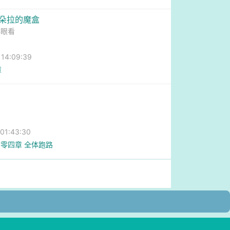
潘朵拉的魔盒
醉眼看
4:09:39
章
1:43:30
零四章 全体跑路