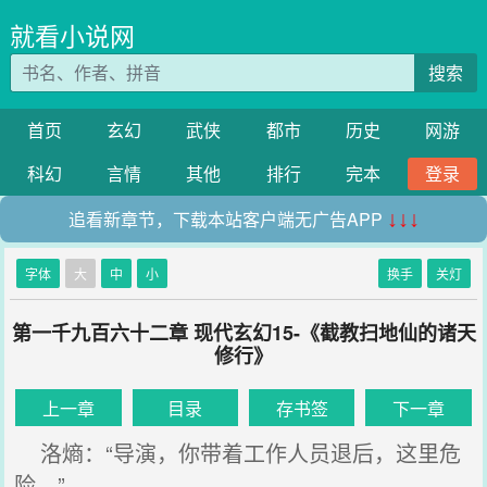
就看小说网
搜索
首页
玄幻
武侠
都市
历史
网游
科幻
言情
其他
排行
完本
登录
追看新章节，下载本站客户端无广告APP
↓↓↓
字体
大
中
小
换手
关灯
第一千九百六十二章 现代玄幻15-《截教扫地仙的诸天
修行》
上一章
目录
存书签
下一章
洛熵：“导演，你带着工作人员退后，这里危
险。”