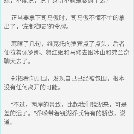
想，不能说，说了身份不就是暴露了么？
正当要拿下司马傲时，司马傲不慌不忙的拿
出了，‘左都御史’的令牌。
寒暄了几句，维克托向罗宾点了点头，后者
便拉着佩罗娜、舞红姬和马修去跟冰山和弗兰奇
聊天去了。
郑拓看向周围，发现自己已经被包围，根本
没有任何离开的可能。
“不过，两岸的景致，比起我们镜湖来，可是
差的远了。”乔嵘带着镜湖乔氏特有的骄傲，说
道。