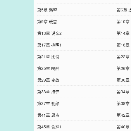
第5章 渴望
第6章 
第9章 暖意
第10章
第13章 说亲2
第14章
第17章 挑明1
第18章
第21章 比试
第22章
第25章 喝醉
第26章
第29章 变故
第30章
第33章 掩饰
第34章
第37章 侧颜
第38章
第41章 恩点
第42章
第45章 食肆1
第46章