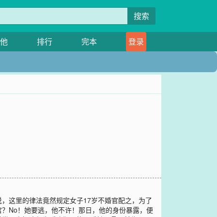
搜索
他
排行
完本
登录
，这里的律法竟然规定女子17岁不婚官配之，为了
？No！她要逃，他不许！那日，他的身份暴露，便