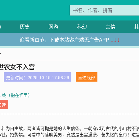
市
历史
网游
科幻
言情
其
追看新章节，下载本站客户端无广告APP
↓↓↓
宫
世农女不入宫
更新时间：2025-10-15 17:56:29
直达底部
9章 终（抱在怀里）
阅读
，若为自由故，两者皆可抛是她的人生信条。一朝穿越到古代的小山村不说
挣钱，招赘婿。可看中的落魄美男，竟然是出宫遇袭、装失忆的皇帝！进宫