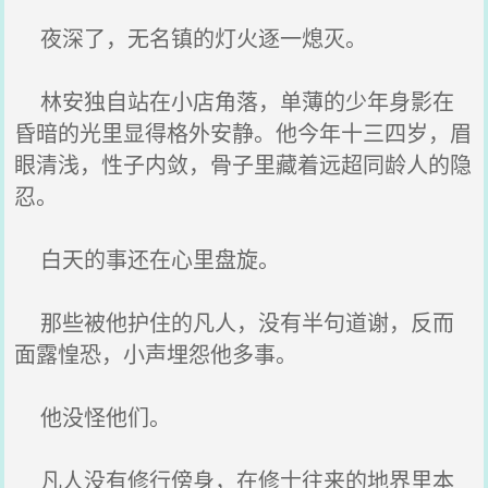
夜深了，无名镇的灯火逐一熄灭。
林安独自站在小店角落，单薄的少年身影在
昏暗的光里显得格外安静。他今年十三四岁，眉
眼清浅，性子内敛，骨子里藏着远超同龄人的隐
忍。
白天的事还在心里盘旋。
那些被他护住的凡人，没有半句道谢，反而
面露惶恐，小声埋怨他多事。
他没怪他们。
凡人没有修行傍身，在修士往来的地界里本