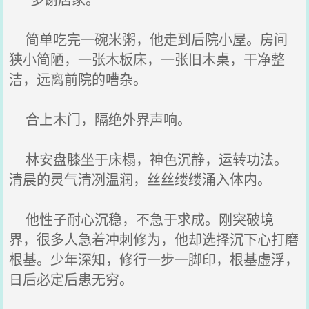
简单吃完一碗米粥，他走到后院小屋。房间
狭小简陋，一张木板床，一张旧木桌，干净整
洁，远离前院的嘈杂。
合上木门，隔绝外界声响。
林安盘膝坐于床榻，神色沉静，运转功法。
清晨的灵气清冽温润，丝丝缕缕涌入体内。
他性子耐心沉稳，不急于求成。刚突破境
界，很多人急着冲刺修为，他却选择沉下心打磨
根基。少年深知，修行一步一脚印，根基虚浮，
日后必定后患无穷。