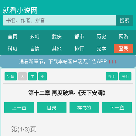
就看小说网
搜索
首页
玄幻
武侠
都市
历史
网游
科幻
言情
其他
排行
完本
登录
追看新章节，下载本站客户端无广告APP
↓↓↓
字体
大
中
小
换手
关灯
第十二章 再度破境-《天下安澜》
上一章
目录
存书签
下一章
第(1/3)页