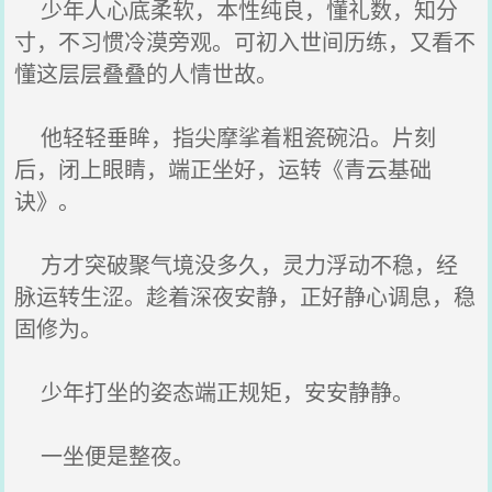
少年人心底柔软，本性纯良，懂礼数，知分
寸，不习惯冷漠旁观。可初入世间历练，又看不
懂这层层叠叠的人情世故。
他轻轻垂眸，指尖摩挲着粗瓷碗沿。片刻
后，闭上眼睛，端正坐好，运转《青云基础
诀》。
方才突破聚气境没多久，灵力浮动不稳，经
脉运转生涩。趁着深夜安静，正好静心调息，稳
固修为。
少年打坐的姿态端正规矩，安安静静。
一坐便是整夜。