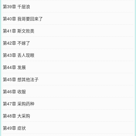
第39章 千层浪
第40章 我哥要回来了
第41章 斯文败类
第42章 不嫁了
第43章 丢人现眼
第44章 发展
第45章 想其他法子
第46章 收服
第47章 采购药种
第48章 大采购
第49章 症状