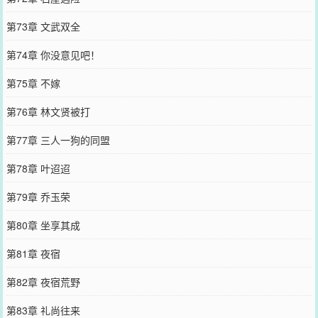
第73章 文武双全
第74章 你没意见吧！
第75章 不嫁
第76章 林文贤被打
第77章 三人一狗的同盟
第78章 叶迢迢
第79章 乔玉荣
第80章 坐享其成
第81章 夜宿
第82章 夜宿荒野
第83章 礼尚往来