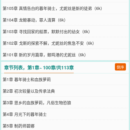
第105章 真情告白的暮年骑士，尤妮丝是新的徒弟（6k）
第104章 龙鲸暴动，罪人清算（6k）
第103章 寻找回家的船票，默默付出的幼女（6k）
第102章 戈斯的探索不解，尤妮丝的焦急不安（6k）
第101章 新的岁月篇章，鲸鸣港的尤妮丝（6k）
章节列表，第1章~ 100章/共113章
倒序
第1章 暮年骑士和血族萝莉
第2章 初次较量以及传承法典
第3章 思乡的血族萝莉，凡俗生物恐狼
第4章 月光下的暮年骑士
第5章 制药师碧娜