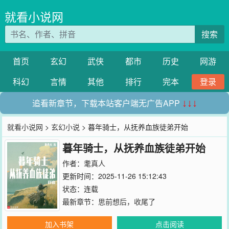
就看小说网
搜索
首页
玄幻
武侠
都市
历史
网游
科幻
言情
其他
排行
完本
登录
追看新章节，下载本站客户端无广告APP
↓↓↓
就看小说网
>
玄幻小说
> 暮年骑士，从抚养血族徒弟开始
暮年骑士，从抚养血族徒弟开始
作者：
耄真人
更新时间：2025-11-26 15:12:43
状态：连载
最新章节：
思前想后，收尾了
加入书架
点击阅读