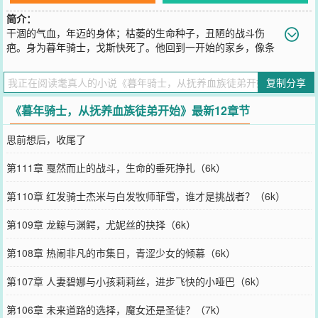
简介：
干涸的气血，年迈的身体；枯萎的生命种子，丑陋的战斗伤
疤。身为暮年骑士，戈斯快死了。他回到一开始的家乡，像条
丧家之犬一样坦然接受死亡。已是位面魔女的前队友给他掳来了一只
白发红瞳的血族萝莉。“与之签订主仆契约吧，你不该就这样落寞地死
复制分享
去，戈斯。”……
您要是觉得《
暮年骑士，从抚养血族徒弟开始
》还不错的话请不要忘
《暮年骑士，从抚养血族徒弟开始》最新12章节
记向您QQ群和微博微信里的朋友推荐哦！
思前想后，收尾了
第111章 戛然而止的战斗，生命的垂死挣扎（6k）
第110章 红发骑士杰米与白发牧师菲雪，谁才是挑战者？（6k）
第109章 龙鲸与渊鳄，尤妮丝的抉择（6k）
第108章 热闹非凡的市集日，青涩少女的倾慕（6k）
第107章 人妻碧娜与小孩莉莉丝，进步飞快的小哑巴（6k）
第106章 未来道路的选择，魔女还是圣徒？（7k）