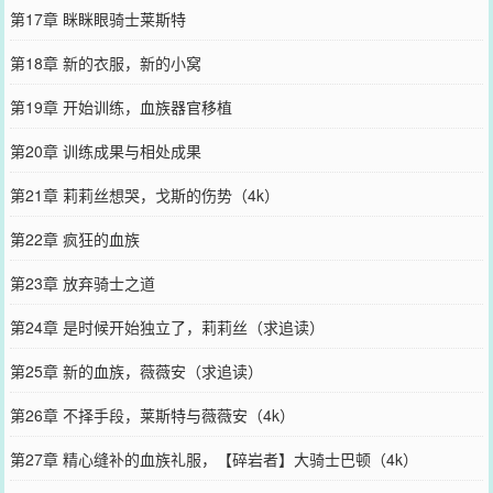
第17章 眯眯眼骑士莱斯特
第18章 新的衣服，新的小窝
第19章 开始训练，血族器官移植
第20章 训练成果与相处成果
第21章 莉莉丝想哭，戈斯的伤势（4k）
第22章 疯狂的血族
第23章 放弃骑士之道
第24章 是时候开始独立了，莉莉丝（求追读）
第25章 新的血族，薇薇安（求追读）
第26章 不择手段，莱斯特与薇薇安（4k）
第27章 精心缝补的血族礼服，【碎岩者】大骑士巴顿（4k）