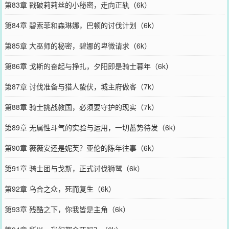
第83章 戳破莉莉丝的小秘密，走向正轨（6k）
第84章 碧索菲和森琳娜，巴顿的讨伐计划（6k）
第85章 大巫师的秘密，碧娜的卑微请求（6k）
第86章 戈斯的奋起与挣扎，夕阳即是骑士暮年（6k）
第87章 讨伐准备与猎人蛰伏，城主府做客（7k）
第88章 骑士挑战教国，必须要守护的现实（7k）
第89章 无属性斗气的实验与运用，一切蓄势待发（6k）
第90章 薇薇安还是妮芙？亚伦的陈年往事（6k）
第91章 骑士团与戈斯，正式讨伐狮鹫（6k）
第92章 乌合之众，死而复生（6k）
第93章 残酷之下，你我皆是主角（6k）