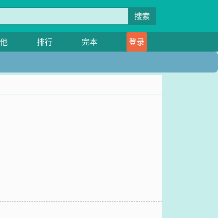
搜索
他
排行
完本
登录