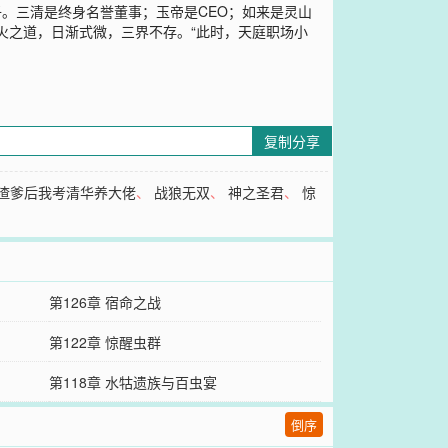
子。三清是终身名誉董事；玉帝是CEO；如来是灵山
火之道，日渐式微，三界不存。“此时，天庭职场小
复制分享
渣爹后我考清华养大佬
、
战狼无双
、
神之圣君
、
惊
第126章 宿命之战
第122章 惊醒虫群
第118章 水牯遗族与百虫宴
倒序