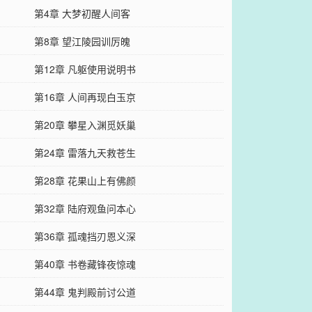
第4章 大梦初醒人间客
第8章 望江陵园训厉魄
第12章 凡躯使用说明书
第16章 人间再现白玉京
第20章 攀星入渊觅妖巢
第24章 雷落九天救苍生
第28章 花果山上有佛颜
第32章 陆府观鱼问本心
第36章 孤魂挡刃恩义深
第40章 书卷藏锋夜惊魂
第44章 鬼判殿前讨公道