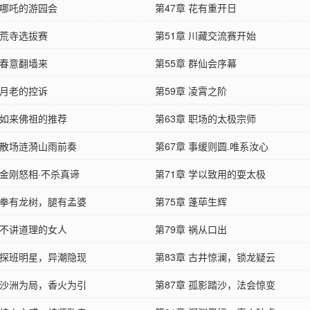
 哪吒的游园会
第47章 花有重开日
 荒寺选拔赛
第51章 川藏交流赛开始
 春意翻墙来
第55章 群仙会序幕
 月老的控诉
第59章 凌霄之阶
 如来佛祖的推荐
第63章 职场的太极宗师
章 散场涟漪山雨前奏
第67章 事缓则圆.唯系汝心
 金刚怒相·不杀真谛
第71章 学以致用的耍太极
章 拳有龙树，腿有孟婆
第75章 蓬荜生辉
 不讲道理的女人
第79章 祸从口出
章 探班明星，异潮隐现
第83章 古井惊澜，锁龙疑云
章 沙洲为局，香火为引
第87章 孤影踏沙，法会惊变