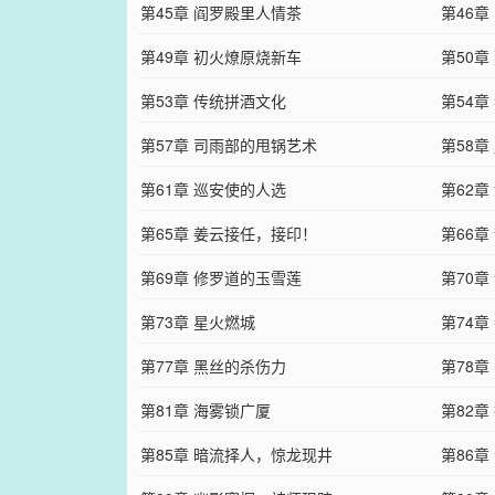
第45章 阎罗殿里人情茶
第46章
第49章 初火燎原烧新车
第50章
第53章 传统拼酒文化
第54章
第57章 司雨部的甩锅艺术
第58章
第61章 巡安使的人选
第62章
第65章 姜云接任，接印！
第66
第69章 修罗道的玉雪莲
第70章
第73章 星火燃城
第74
第77章 黑丝的杀伤力
第78章
第81章 海雾锁广厦
第82
第85章 暗流择人，惊龙现井
第86