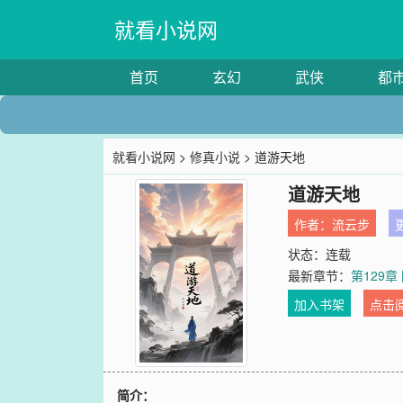
就看小说网
首页
玄幻
武侠
都
就看小说网
>
修真小说
> 道游天地
道游天地
作者：
流云步
更
状态：连载
最新章节：
第129章
加入书架
点击
简介：