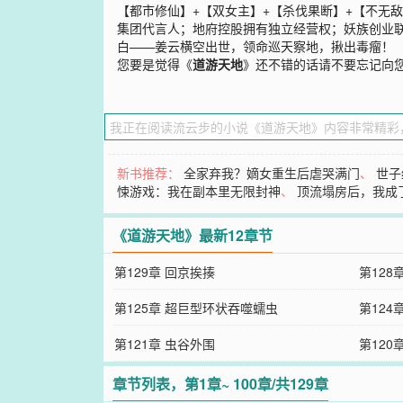
【都市修仙】+【双女主】+【杀伐果断】+【不无
集团代言人；地府控股拥有独立经营权；妖族创业联
白——姜云横空出世，领命巡天察地，揪出毒瘤！
您要是觉得《
道游天地
》还不错的话请不要忘记向
新书推荐：
全家弃我？嫡女重生后虐哭满门
、
世子
悚游戏：我在副本里无限封神
、
顶流塌房后，我成
《道游天地》最新12章节
第129章 回京挨揍
第128
第125章 超巨型环状吞噬蠕虫
第124
第121章 虫谷外围
第120
章节列表，第1章~ 100章/共129章