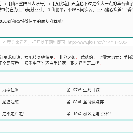
敌】+【仙人登陆凡人账号】+【强伏笔】天庭也不过是个大一点的草台班
盟仍在为上市兢兢业业。众仙躺平，不理人间疾苦。玉帝痛心疾首：”香
您QQ群和微博微信里的朋友推荐哦！
红眼求原谅，女配转身嫁将军
、
非分之想
、
惹纨绔
、
七零大力女：手撕
了全网真香
、
都重生了谁还白手起家，我选择当富二代
、
章 力挽狂澜
第127章 生死时速
章 龙族残骸
第123章 圣母遭嫌弃
章 走不走？走！
第119章 极凶之地.虫谷！