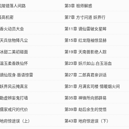
 风陵错落人间路
第3章 祖师解惑
最高机密
第7章 方寸问道 妖界行
 香火动员大会
第11章 谪仙雷破女星眸
 天兵信物降凡尘
第15章 红龙隐袖惊显赫
 冰甜二美初碰面
第19章 天南兽影绝人踪
 温玉柔香跌仙怀
第23章 妖爪如山.白玉浴血
 谪仙现身·唇语惊雷
第27章 二郎真君亲训话
 妖界风云掩真言
第31章 月满玄司楼 情暖烟火间
 勘虚辨妄鬼打墙
第35章 神锋所向邪辟易
 儒家戒尺的代价
第39章 劫后余生的觉悟
章 地府惊途误（上）
第43章 地府惊途误（下）