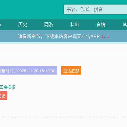
市
历史
网游
科幻
言情
其
追看新章节，下载本站客户端无广告APP
↓↓↓
新时间：2025-11-26 15:12:36
直达底部
 回京挨揍
阅读