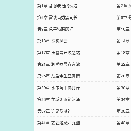
第1章 菩提老祖的快递
第2章
第5章 雷诀首秀震司长
第6章 
第9章 总署特聘顾问
第10章
第13章 诡雾风云
第14章
第17章 玉簪寒芒映楚然
第18章
第21章 涧暖煮雪春意浓
第22章
第25章 劫后余生显真情
第26章
第29章 水帘洞中佛打禅
第30章
第33章 羊城阴雨锁河涌
第34章
第37章 谁是反派？
第38章
第41章 姜云邀魔叩九幽
第42