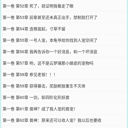
第一卷 第52章 死了，就证明我看走了眼
第一卷 第53章 前辈甚至还未真正出手，禁制就打开了
第一卷 第54章 连根拔起，寸草不留
第一卷 第55章 一号人宠，本龟爷给你找到人宠空间了
第一卷 第56章 我再告诉你一个好消息，和一个坏消息
第一卷 第57章 哟，这不是云梦璃那小娘皮的宠物吗
第一卷 第58章 参见老祖！！！
第一卷 第59章 获得暴击，奖励断肢重生不灭体
第一卷 第60章 一剑，斩四阶化形妖兽
第一卷 第61章 兽神？成了我人宠的兽宠！
第一卷 第62章 兽神：原来还可以收人宠？我以后也要收