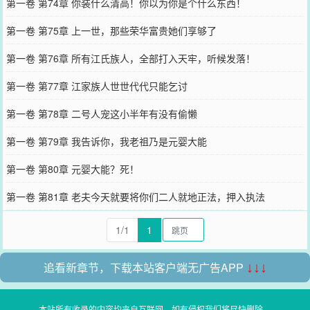
第一卷 第74章 你装什么清高！你以为你是个什么东西！
第一卷 第75章 上一世，那些荣华富贵她们享够了
第一卷 第76章 所有江氏族人，全部打入天牢，听候发落！
第一卷 第77章 江家族人世世代代只能乞讨
第一卷 第78章 二号人宠这小半年有没有偷懒
第一卷 第79章 我告诉你，我老祖乃是元婴大能
第一卷 第80章 元婴大能？死！
第一卷 第81章 老夫今天就要将你们二人就地正法，押入执法
1/1
1
追看新章节，下载本站客户端无广告APP
↓↓↓
本站所有收录的内容均来自互联网，如有侵权我们将尽快删除。